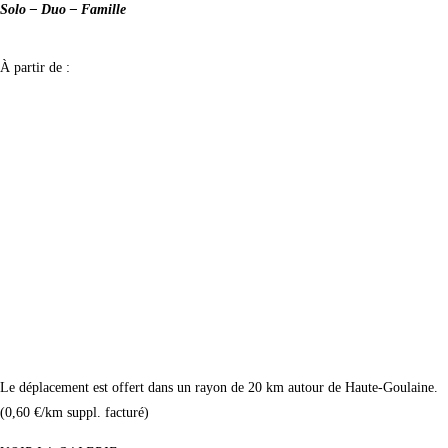
Solo – Duo – Famille
À partir de :
320 €
(Séance Grossesse + Naissance : 590 €)
2 heures de prise de vue
Galerie complète comprise
Création d'un moodboard
2 tenues possibles
Photos en format HD
Le déplacement est offert dans un rayon de 20 km autour de Haute-Goulaine.
(0,60 €/km suppl. facturé)